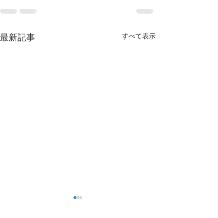
すべて表示
最新記事
マスク肝斑の方へ
洗顔はそれほど
か