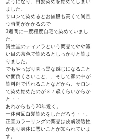
ようになり、白髪染めを始めてしまい
ました。
サロンで染めるとお値段も高くて尚且
つ時間がかかるので
3週間に一度程度自宅で染めていまし
た。
資生堂のティアラという商品でやや濃
い目の茶色で染めるとしっかりと染ま
りました。
でもやっぱり真っ黒な感じになること
や面倒くさいこと、、そして家の中が
染料剤で汚れることなどから、サロン
で染め始めたのが３７歳くらいからか
と・・
あれからもう20年近く。
一体何回白髪染めをしただろう・・。
正直カラーリングの薬品は皮膚浸透性
があり身体に悪いことが知られていま
す。