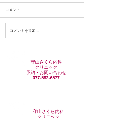
東洋人の女性に非常に多い
『肝斑』と言う厄介なシミの
エステティシャン
コメント
一種 両頬に神経系統の刺激に
方々やコスメカウ
沿って、「もやっ」と現れる
らっしゃる美容カ
40歳以降の左右対称のシミ。
さんは口を揃えて
コメントを追加…
紫外線はもちろん悪化原因で
するものが美肌を
すが、一番悪いのは機械的刺
おっしゃいます。
激です 洗顔・メイクでの摩擦
れは本当なのでし
は悪化原因となります。...
ずはデパコスに並
本当に美しく、そ
守山さくら内科
も本当に素敵。...
クリニック
予約・お問い合わせ
077-582-6577
​守山さくら内科
クリニック