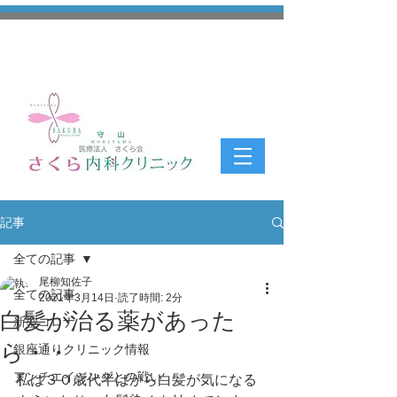
記事
全ての記事
尾柳知佐子
全ての記事
2021年3月14日
読了時間: 2分
白髪が治る薬があった
新型コロナ
ら・・
銀座通りクリニック情報
アンチエイジングとの戦い
私は３０歳代半ばから白髪が気になる