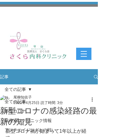
記事
全ての記事
尾柳知佐子
全ての記事
2021年4月25日
読了時間: 3分
新型コロナの感染経路の最
新型コロナ
新の知見
銀座通りクリニック情報
アンチエイジングとの戦い
新型コロナ禍が始まって1年以上が経