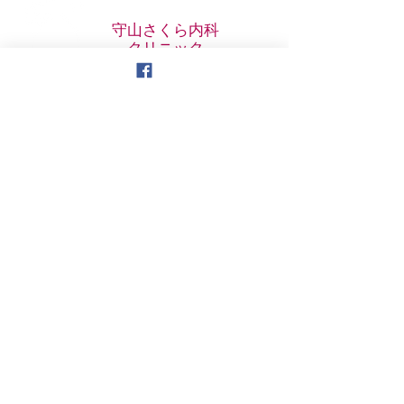
​守山さくら内科
クリニック
感冒・発熱
ホットライン
077-535-0312