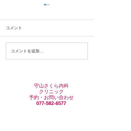
令和6年1月初旬の発熱外
令和5年12月で
来の状況
方がどんどん増
います
昨年の令和5年1月1日に発熱
11月中旬頃まで
コメント
外来をさせていただいた時に
の新規感染者は数
は、わずか3時間程度で40名
ら2件ある程度で
近い患者さんから連絡があ
が、11月末から
コメントを追加…
り、ほぼ全ての人が新型コロ
です。 インフルエ
ナに感染しておられました。
ころから増え始め
今年は新型コロナ感染症への
気配がなく毎日の
警戒感も徐々に薄れて来ら
の方が多く来られ
れ、重症化する方も数年前と
フルエンザA型は
守山さくら内科
比較すると減少したこともあ
間で流行しており
クリニック
予約・お問い合わせ
り発熱外来を...
さんが一...
077-582-6577