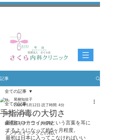
記事
全ての記事
尾柳知佐子
全ての記事
2020年5月12日
読了時間: 4分
手指消毒の大切さ
新型コロナ
新型コロナウイルスという言葉を耳に
銀座通りクリニック情報
するようになって約5ヶ月程度。
アンチエイジングとの戦い
最初は日本に入ってこなければいい