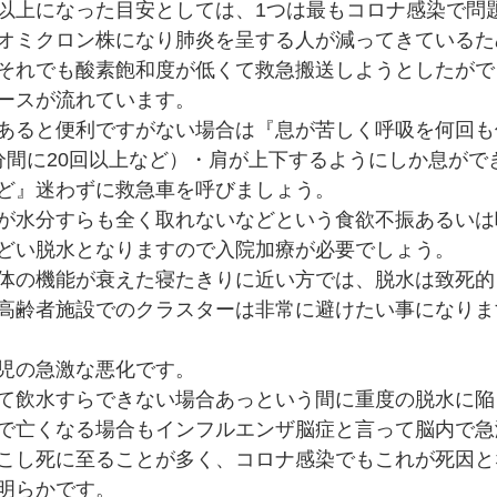
以上になった目安としては、1つは最もコロナ感染で問
オミクロン株になり肺炎を呈する人が減ってきているた
それでも酸素飽和度が低くて救急搬送しようとしたがで
ースが流れています。
あると便利ですがない場合は『息が苦しく呼吸を何回も
分間に20回以上など）・肩が上下するようにしか息がで
ど』迷わずに救急車を呼びましょう。
が水分すらも全く取れないなどという食欲不振あるいは
どい脱水となりますので入院加療が必要でしょう。
体の機能が衰えた寝たきりに近い方では、脱水は致死的
高齢者施設でのクラスターは非常に避けたい事になりま
児の急激な悪化です。
て飲水すらできない場合あっという間に重度の脱水に陥
で亡くなる場合もインフルエンザ脳症と言って脳内で急
こし死に至ることが多く、コロナ感染でもこれが死因と
明らかです。