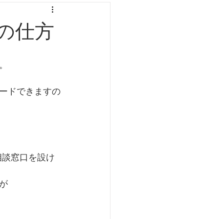
の仕方
。
ロードできますの
で相談窓口を設け
が