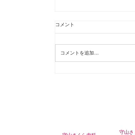
パーキンソン病の方が安楽死
コメント
を選択されたというニュース
が
https://news.yahoo.co.jp/pickup/6
507442 ネットを見ていて上記の
コメントを追加…
記事を見つけました。 パーキン
ソン病の女性がスイスで安楽死を
選択されたとのこと。 どう表現
していいのかわからないような胸
が苦しくなるような...
​守山