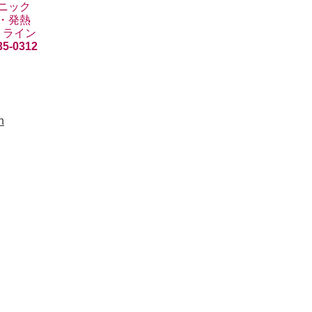
ニック
・発熱
トライン
35-0312
n